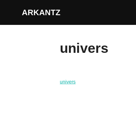
Aller
ARKANTZ
au
contenu
univers
univers